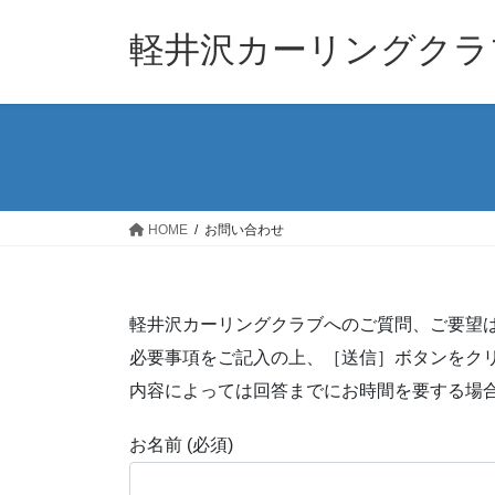
コ
ナ
ン
ビ
軽井沢カーリングクラ
テ
ゲ
ン
ー
ツ
シ
へ
ョ
ス
ン
キ
に
ッ
移
HOME
お問い合わせ
プ
動
軽井沢カーリングクラブへのご質問、ご要望
必要事項をご記入の上、［送信］ボタンをク
内容によっては回答までにお時間を要する場
お名前 (必須)