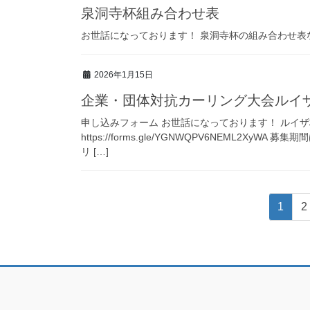
泉洞寺杯組み合わせ表
お世話になっております！ 泉洞寺杯の組み合わせ表
2026年1月15日
企業・団体対抗カーリング大会ルイザ
申し込みフォーム お世話になっております！ ルイ
https://forms.gle/YGNWQPV6NEML2
リ […]
投
固
1
2
稿
定
ペ
の
ー
ペ
ジ
ー