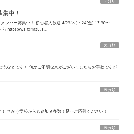
未分類
募集中！
ー募集中！ 初心者大歓迎 4/23(木)・24(金) 17:30〜
s://ws.formzu. […]
未分類
せ表などです！ 何かご不明な点がございましたらお手数ですが
未分類
す！ ちがう学校からも参加者多数！是非ご応募ください！
未分類