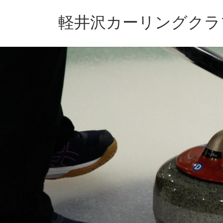
コ
ナ
ン
ビ
軽井沢カーリングクラ
テ
ゲ
ン
ー
ツ
シ
へ
ョ
ス
ン
キ
に
ッ
移
プ
動