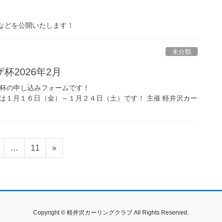
などを公開いたします！
未分類
杯2026年2月
ザ杯の申し込みフォームです！
XyWA 募集期間は１月１６日（金）～１月２４日（土）です！ 主催 軽井沢カー
固
固
…
11
»
定
定
ペ
ペ
ー
ー
ジ
ジ
Copyright © 軽井沢カーリングクラブ All Rights Reserved.