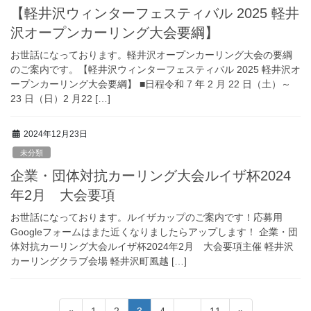
【軽井沢ウィンターフェスティバル 2025 軽井
沢オープンカーリング大会要綱】
お世話になっております。軽井沢オープンカーリング大会の要綱
のご案内です。【軽井沢ウィンターフェスティバル 2025 軽井沢オ
ープンカーリング大会要綱】 ■日程令和 7 年 2 月 22 日（土）～
23 日（日）2 月22 […]
2024年12月23日
未分類
企業・団体対抗カーリング大会ルイザ杯2024
年2月 大会要項
お世話になっております。ルイザカップのご案内です！応募用
Googleフォームはまた近くなりましたらアップします！ 企業・団
体対抗カーリング大会ルイザ杯2024年2月 大会要項主催 軽井沢
カーリングクラブ会場 軽井沢町風越 […]
投
固
固
固
固
固
«
1
2
3
4
…
11
»