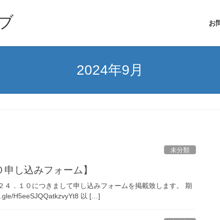
ブ
お
2024年9月
未分類
０申し込みフォーム】
２４．１０につきまして申し込みフォームを掲載致します。 期
/H5eeSJQQatkzvyYt8 以 […]