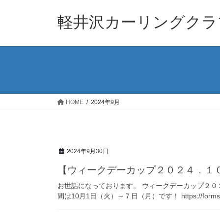
コ
ナ
ン
ビ
軽井沢カーリングクラ
テ
ゲ
ン
ー
ツ
シ
へ
ョ
ス
ン
キ
に
ッ
移
HOME
2024年9月
プ
動
2024年9月30日
【ウィークデーカップ２０２４．１
お世話になっております。 ウィークデーカップ２０
間は10月1日（火）～７日（月）です！ https://forms.gle