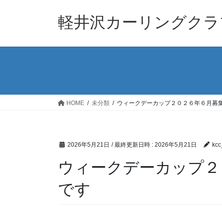
コ
ナ
ン
ビ
軽井沢カーリングクラ
テ
ゲ
ン
ー
ツ
シ
へ
ョ
ス
ン
キ
に
ッ
移
HOME
未分類
ウィークデーカップ２０２６年６月募
プ
動
2026年5月21日
/ 最終更新日時 :
2026年5月21日
kcc
ウィークデーカップ２
です