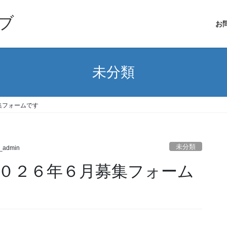
ブ
お
未分類
集フォームです
未分類
_admin
０２６年６月募集フォーム