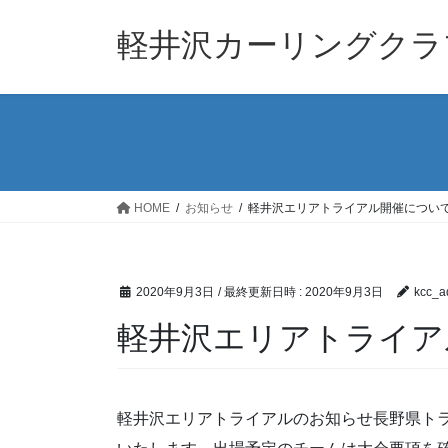
コ
ナ
ン
ビ
軽井沢カーリングクラ
テ
ゲ
ン
ー
ツ
シ
へ
ョ
ス
ン
キ
に
ッ
移
HOME
お知らせ
軽井沢エリアトライアル開催につい
プ
動
2020年9月3日
/ 最終更新日時 :
2020年9月3日
kcc_a
軽井沢エリアトライア
軽井沢エリアトライアルのお知らせ長野県ト