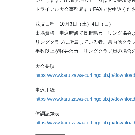
いたします。出場予定のチームは大会要項を
トライアル大会事務局までFAXでお申込くだ
競技日程：10月3日（土）4日（日）
出場資格：申込時点で長野県カーリング協会よ
リングクラブに所属している者。県内他クラ
半数以上が軽井沢カーリングクラブ員の場合
大会要項
https://www.karuizawa-curlingclub.jp
申込用紙
https://www.karuizawa-curlingclub.jp
体調記録表
https://www.karuizawa-curlingclub.j